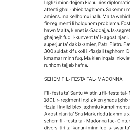
Inglizi minn dejjem kienu nies diplomati
attenti ghall-hbieb taghhom. Sakemm ma 
amiens, ma kellhomx ihallu Malta wehidh
fir-regimenti li holquhom problema. Fost il
hawn Malta, kienet is-Saqqajja. Is-segreta
ghajnejh fuq il-kunvent ta’ l- agostinjani
superjur ta’ dak iz-zmien, Patri Pietru Pa
300 suldat kif ukoll il-fizzjali taghhom. D
kmamar minn fuq. Ma kien inqala inkwiet
ruhhom tajjeb hafna.
SEHEM FIL- FESTA TAL- MADONNA
Fil- festa ta’ Santu Wistin u fil- festa ta
1801 ir- regiment Ingliz kien ghadu jghix f
fizzjali Inglizi biex jaghmlu kumpliment 
Agostinjan ta’ Sna Mark, riedu jaghmlu x
sehem fil- festa tal- Madonna tac- Cintura
diversi tiri ta’ kanuni minn fuq is- swar ta’