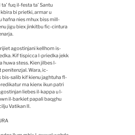
a’ fuq il-festa ta’ Santu
kbira bi prietki, armar u
gu hafna nies mhux biss mill-
nu jigu biex jinkitbu fic-cintura
narja.
rijiet agostinjani kellhom is-
iedka. Kif tispicca l-priedka jekk
a huwa stess. Kien jilbes l-
t penitenzjal. Wara, ic-
bis-salib kif kienu jaghtuha fl-
-predikatur ma kienx ikun patri
 agostinjan liebes il-kappa u l-
awn il-barkiet papali baqghu
lju Vatikan II.
URA