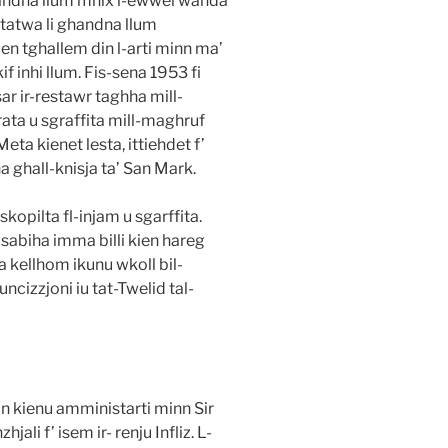
handna llum mhix l-ewwel wahda
istatwa li ghandna llum
en tghallem din l-arti minn ma’
f inhi llum. Fis-sena 1953 fi
sar ir-restawr taghha mill-
rata u sgraffita mill-maghruf
eta kienet lesta, ittiehdet f’
a ghall-knisja ta’ San Mark.
kopilta fl-injam u sgarffita.
sabiha imma billi kien hareg
a kellhom ikunu wkoll bil-
ncizzjoni iu tat-Twelid tal-
in kienu amministarti minn Sir
ali f’ isem ir- renju Infliz. L-