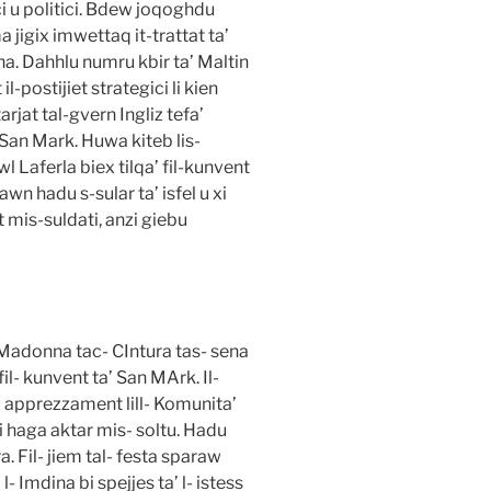
ci u politici. Bdew joqoghdu
jigix imwettaq it-trattat ta’
a. Dahhlu numru kbir ta’ Maltin
-postijiet strategici li kien
rjat tal-gvern Ingliz tefa’
, San Mark. Huwa kiteb lis-
wl Laferla biex tilqa’ fil-kunvent
awn hadu s-sular ta’ isfel u xi
 mis-suldati, anzi giebu
l- Madonna tac- CIntura tas- sena
il- kunvent ta’ San MArk. Il-
u apprezzament lill- Komunita’
i haga aktar mis- soltu. Hadu
. Fil- jiem tal- festa sparaw
 l- Imdina bi spejjes ta’ l- istess