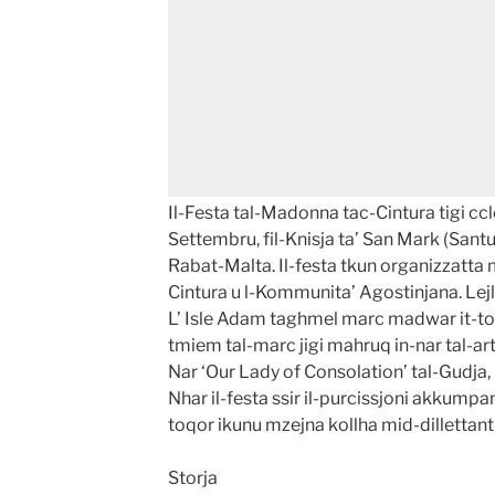
Il-Festa tal-Madonna tac-Cintura tigi cc
Settembru, fil-Knisja ta’ San Mark (Santu 
Rabat-Malta. Il-festa tkun organizzatta m
Cintura u l-Kommunita’ Agostinjana. Lejli
L’ Isle Adam taghmel marc madwar it-tor
tmiem tal-marc jigi mahruq in-nar tal-a
Nar ‘Our Lady of Consolation’ tal-Gudja, 
Nhar il-festa ssir il-purcissjoni akkumpan
toqor ikunu mzejna kollha mid-dillettanti
Storja