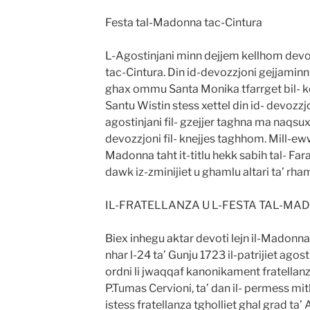
Festa tal-Madonna tac-Cintura
L-Agostinjani minn dejjem kellhom devoz
tac-Cintura. Din id-devozzjoni gejjaminn
ghax ommu Santa Monika tfarrget bil- k
Santu Wistin stess xettel din id- devozzjon
agostinjani fil- gzejjer taghna ma naqsu
devozzjoni fil- knejjes taghhom. Mill-ewwe
Madonna taht it-titlu hekk sabih tal- Far
dawk iz-zminijiet u ghamlu altari ta’ rhamij
IL-FRATELLANZA U L-FESTA TAL-MA
Biex inhegu aktar devoti lejn il-Madonna 
nhar l-24 ta’ Gunju 1723 il-patrijiet agostin
ordni li jwaqqaf kanonikament fratellanza
P.Tumas Cervioni, ta’ dan il- permess mitl
istess fratellanza tgholliet ghal grad ta’ A