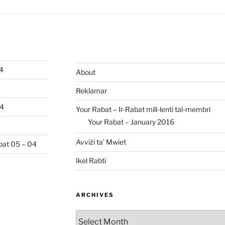
04
About
Reklamar
04
Your Rabat – Ir-Rabat mill-lenti tal-membri
Your Rabat – January 2016
Avviżi ta’ Mwiet
abat 05 – 04
Ikel Rabti
ARCHIVES
Archives