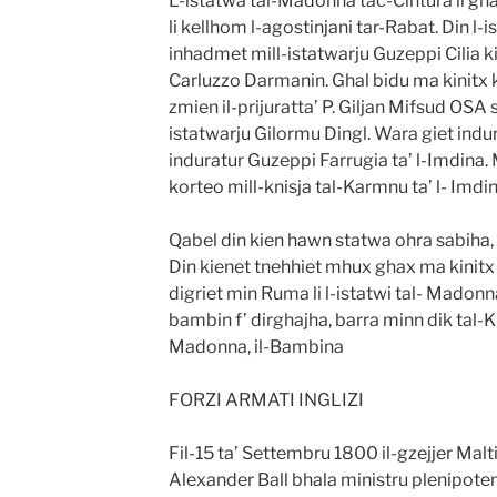
L-istatwa tal-Madonna tac-Cintura li g
li kellhom l-agostinjani tar-Rabat. Din l-
inhadmet mill-istatwarju Guzeppi Cilia ki
Carluzzo Darmanin. Ghal bidu ma kinitx ki
zmien il-prijuratta’ P. Giljan Mifsud OSA 
istatwarju Gilormu Dingl. Wara giet indu
induratur Guzeppi Farrugia ta’ l-Imdina. M
korteo mill-knisja tal-Karmnu ta’ l- Imdin
Qabel din kien hawn statwa ohra sabiha, s
Din kienet tnehhiet mhux ghax ma kinitx 
digriet min Ruma li l-istatwi tal- Madonn
bambin f’ dirghajha, barra minn dik tal-Ku
Madonna, il-Bambina
FORZI ARMATI INGLIZI
Fil-15 ta’ Settembru 1800 il-gzejjer Malt
Alexander Ball bhala ministru plenipotenzhj