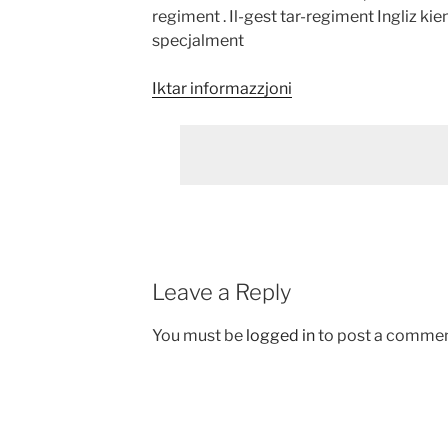
regiment . Il-gest tar-regiment Ingliz k
specjalment
Iktar informazzjoni
Leave a Reply
You must be
logged in
to post a commen