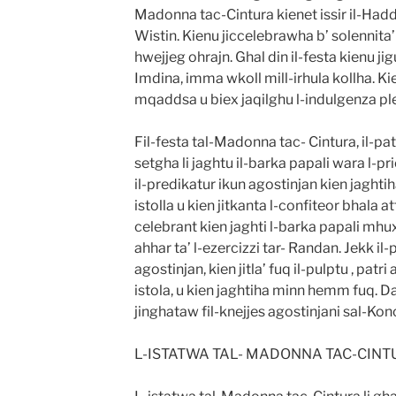
Madonna tac-Cintura kienet issir il-Hadd t
Wistin. Kienu jiccelebrawha b’ solennita’ 
hwejjeg ohrajn. Ghal din il-festa kienu ji
Imdina, imma wkoll mill-irhula kollha. Kie
mqaddsa u biex jaqilghu l-indulgenza ple
Fil-festa tal-Madonna tac- Cintura, il-pat
setgha li jaghtu il-barka papali wara l-pr
il-predikatur ikun agostinjan kien jaghtih
istolla u kien jitkanta l-confiteor bhala at
celebrant kien jaghti l-barka papali mhux 
ahhar ta’ l-ezercizzi tar- Randan. Jekk il
agostinjan, kien jitla’ fuq il-pulptu , patri
istola, u kien jaghtiha minn hemm fuq. D
jinghataw fil-knejjes agostinjani sal-Konci
L-ISTATWA TAL- MADONNA TAC-CINT