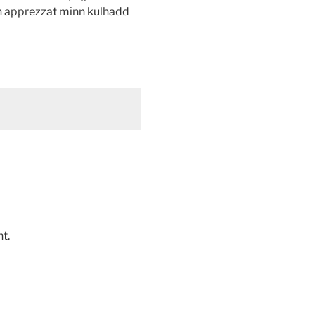
ien apprezzat minn kulhadd
t.