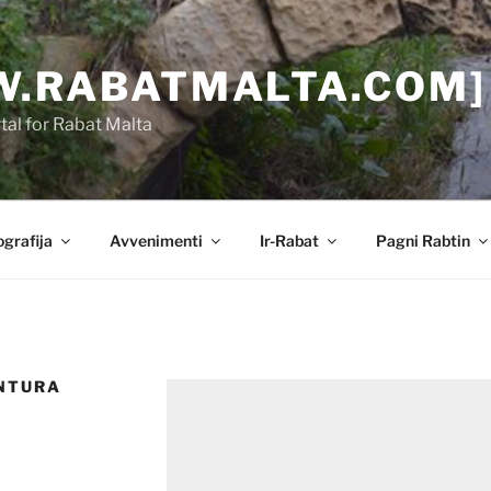
.RABATMALTA.COM]
al for Rabat Malta
grafija
Avvenimenti
Ir-Rabat
Pagni Rabtin
NTURA