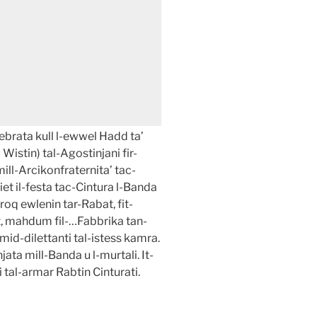
lebrata kull l-ewwel Hadd ta’
Wistin) tal-Agostinjani fir-
ill-Arcikonfraternita’ tac-
et il-festa tac-Cintura l-Banda
oq ewlenin tar-Rabat, fit-
rt, mahdum fil-…Fabbrika tan-
mid-dilettanti tal-istess kamra.
jata mill-Banda u l-murtali. It-
 tal-armar Rabtin Cinturati.