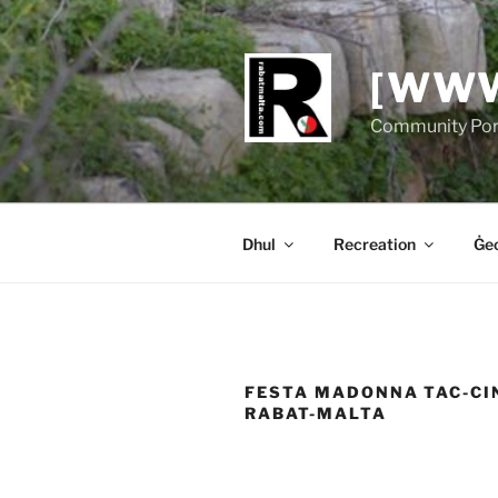
Skip
to
content
[WWW
Community Port
Dhul
Recreation
Ġeo
FESTA MADONNA TAC-CI
RABAT-MALTA