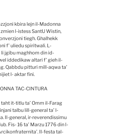
zjoni kbira lejn il-Madonna
 zmien l-istess SantU Wistin,
onverzjoni tiegh. Ghalhekk
i f’ uliedu spiritwali. L-
x li jgibu maghhom din id-
l iddedikaw altari f’ gieh il-
ag. Qabbdu pitturi mill-aqwa ta’
iet l- aktar fini.
DONNA TAC-CINTURA
taht it-titlu ta’ Omm il-Farag
jani talbu lill-general ta’ l-
. Il-general, ir-reverendissimu
ub. Fis- 16 ta’ Marzu 1776 din l-
rcikonfraternita’. Il-festa tal-