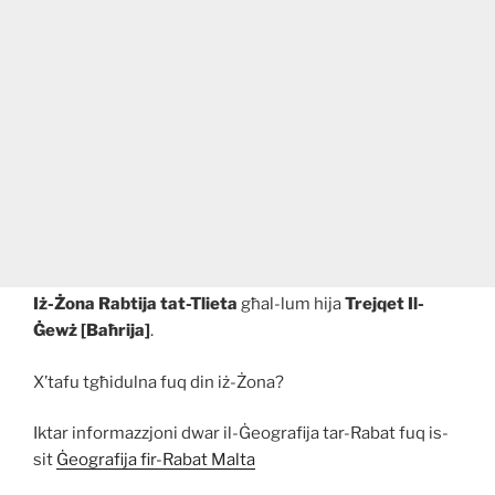
Iż-Żona Rabtija tat-Tlieta
għal-lum hija
Trejqet Il-
Ġewż [Baħrija]
.
X’tafu tgħidulna fuq din iż-Żona?
Iktar informazzjoni dwar il-Ġeografija tar-Rabat fuq is-
sit
Ġeografija fir-Rabat Malta