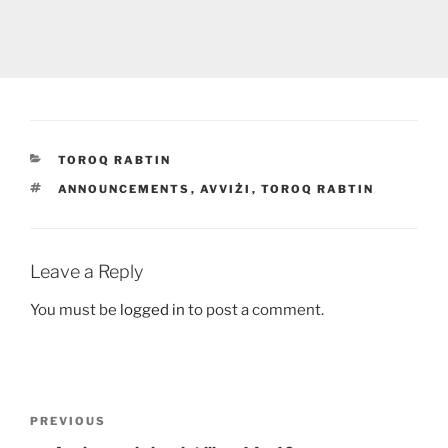
CATEGORIES
TOROQ RABTIN
TAGS
ANNOUNCEMENTS
,
AVVIŻI
,
TOROQ RABTIN
Leave a Reply
You must be
logged in
to post a comment.
Post
Previous
PREVIOUS
navigation
Post