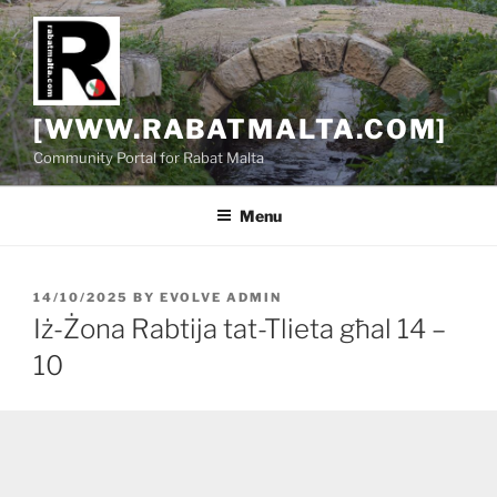
Skip
to
content
[WWW.RABATMALTA.COM]
Community Portal for Rabat Malta
Menu
POSTED
14/10/2025
BY
EVOLVE ADMIN
ON
Iż-Żona Rabtija tat-Tlieta għal 14 –
10