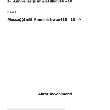
Anniversarju imwiet illum 14 – 10
Next
NEXT
Post
Messaġġi mill-Amministraturi 15 – 10
Aktar Avvenimenti