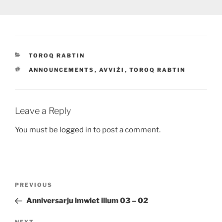
CATEGORIES
TOROQ RABTIN
TAGS
ANNOUNCEMENTS
,
AVVIŻI
,
TOROQ RABTIN
Leave a Reply
You must be
logged in
to post a comment.
Post
Previous
PREVIOUS
navigation
Post
Anniversarju imwiet illum 03 – 02