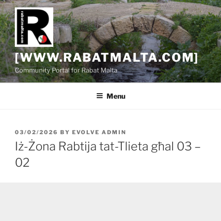
Skip
to
content
[WWW.RABATMALTA.COM]
Community Portal for Rabat Malta
Menu
POSTED
03/02/2026
BY
EVOLVE ADMIN
ON
Iż-Żona Rabtija tat-Tlieta għal 03 –
02