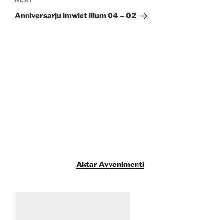
Next
NEXT
Post
Anniversarju imwiet illum 04 – 02
Aktar Avvenimenti