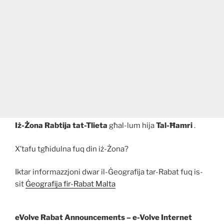
Iż-Żona Rabtija tat-Tlieta
għal-lum hija
Tal-Ħamri
.
X’tafu tgħidulna fuq din iż-Żona?
Iktar informazzjoni dwar il-Ġeografija tar-Rabat fuq is-
sit
Ġeografija fir-Rabat Malta
eVolve Rabat Announcements – e-Volve Internet