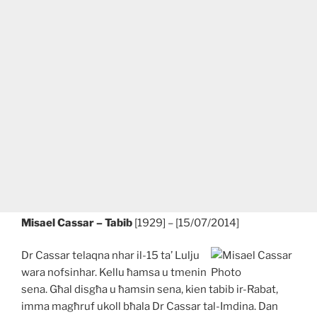
Misael Cassar – Tabib
[1929] – [15/07/2014]
Dr Cassar telaqna nhar il-15 ta’ Lulju
wara nofsinhar. Kellu ħamsa u tmenin
sena. Għal disgħa u ħamsin sena, kien tabib ir-Rabat,
imma magħruf ukoll bħala Dr Cassar tal-Imdina. Dan