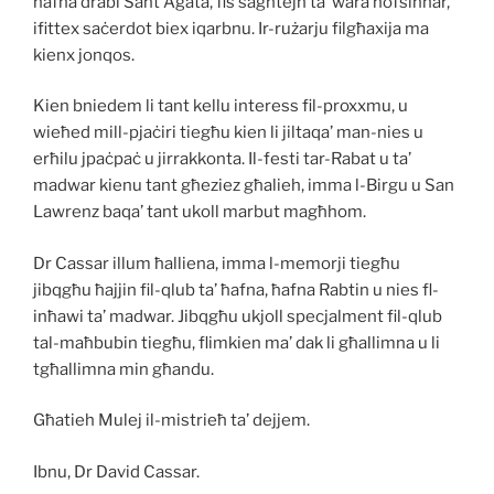
hafna drabi Sant Agata, fis sagħtejn ta’ wara nofsinhar,
ifittex saċerdot biex iqarbnu. Ir-rużarju filgħaxija ma
kienx jonqos.
Kien bniedem li tant kellu interess fil-proxxmu, u
wieħed mill-pjaċiri tiegħu kien li jiltaqa’ man-nies u
erħilu jpaċpaċ u jirrakkonta. Il-festi tar-Rabat u ta’
madwar kienu tant għeziez għalieh, imma l-Birgu u San
Lawrenz baqa’ tant ukoll marbut magħhom.
Dr Cassar illum ħalliena, imma l-memorji tiegħu
jibqgħu ħajjin fil-qlub ta’ ħafna, ħafna Rabtin u nies fl-
inħawi ta’ madwar. Jibqgħu ukjoll specjalment fil-qlub
tal-maħbubin tiegħu, flimkien ma’ dak li għallimna u li
tgħallimna min għandu.
Għatieh Mulej il-mistrieħ ta’ dejjem.
Ibnu, Dr David Cassar.