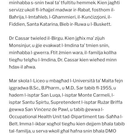
minhabba s-snin twal ta’ tfultitu hemmek. Kien jagħti
servizz ukoll fl-irħajjel madwar ir-Rabat, fosthom il-
Baħrija, l-Imtaħleb, l-Għammieri, il-Kunċizzjoni, il-
Fiddien, Santa Katarina, Bie
b ir-Ruwa u l-Buskett.
Dr Cassar twieled il-Birgu. Kien jgħix ma’ zijuh
Monsinjur, u ġie evakwat l-Imdina ta’ tmien snin,
minħabba l-gwerra. Ftit żmien wara, il-familja kollha
tiegħu telgħu l-Imdina, Dr. Cassar kien wieħed minn
ħdax-il aħwa.
Mar skola l-Liceo u mbagħad l-Università ta’ Malta fejn
iggradwa B.Sc., B.Pharm., u M.D.. Sar tabib fl-1955, u
ħadem l-isptar San Luqa, l-isptar Monte Carmeli, l-
isptar Santu Spirtu, Supretendent l-isptar Rużar Briffa
ġewwa San Vinċenz de Pawl, u tabib ġewwa l-
Occupational Health Unit tad-Dipartiment tas-Saħħa l-
Belt. Imma l-ikbar xogħol tiegħu kien dejjem bħala tabib
tal-familja, u serva wkoll għal ħafna snin bħala DMO