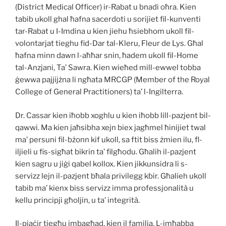
(District Medical Officer) ir-Rabat u bnadi oħra. Kien
tabib ukoll ghal ħafna sacerdoti u sorijiet fil-kunventi
tar-Rabat u I-Imdina u kien jiehu ħsiebhom ukoll fil-
volontarjat tieghu fid-Dar tal-Kleru, Fleur de Lys. Għal
ħafna minn dawn l-aħħar snin, ħadem ukoll fil-Home
tal-Anzjani, Ta’ Sawra. Kien wieħed mill-ewwel tobba
ġewwa pajjijżna li ngħata MRCGP (Member of the Royal
College of General Practitioners) ta’ l-Ingilterra.
Dr. Cassar kien iħobb xoghlu u kien iħobb lill-pazjent bil-
qawwi. Ma kien jaħsibha xejn biex jagħmel ħinijiet twal
ma’ persuni fil-bżonn kif ukoll, sa ftit biss żmien ilu, fl-
iljieli u fis-sigħat bikrin ta’ filgħodu. Għalih il-pazjent
kien sagru u jiġi qabel kollox. Kien jikkunsidra li s-
servizz lejn il-pazjent bħala privilegg kbir. Għalieh ukoll
tabib ma’ kienx biss servizz imma professjonalità u
kellu principji għoljin, u ta’ integrità.
Il-pjaċir tiegħu imbagħad, kien il familja. L-imħabba