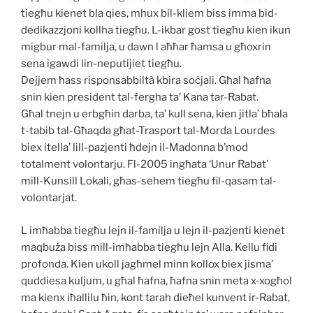
tiegħu kienet bla qies, mhux bil-kliem biss imma bid-
dedikazzjoni kollha tiegħu. L-ikbar gost tiegħu kien ikun
migbur mal-familja, u dawn l aħħar ħamsa u għoxrin
sena igawdi lin-neputijiet tiegħu.
Dejjem ħass risponsabbiltà kbira soċjali. Għal ħafna
snin kien president tal-fergha ta’ Kana tar-Rabat.
Għal tnejn u erbgħin darba, ta’ kull sena, kien jitla’ bħala
t-tabib tal-Għaqda għat-Trasport tal-Morda Lourdes
biex itella’ lill-pazjenti ħdejn il-Madonna b’mod
totalment volontarju. Fl-2005 ingħata ‘Unur Rabat’
mill-Kunsill Lokali, għas-sehem tiegħu fil-qasam tal-
volontarjat.
L imħabba tiegħu lejn il-familja u lejn il-pazjenti kienet
maqbuża biss mill-imħabba tiegħu lejn Alla. Kellu fidi
profonda. Kien ukoll jagħmel minn kollox biex jisma’
quddiesa kuljum, u għal ħafna, ħafna snin meta x-xogħol
ma kienx iħallilu ħin, kont tarah dieħel kunvent ir-Rabat,