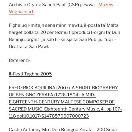
Archivio Crypta Sancti Pauli (CSP) ġewwa l-
Mużew
Wignacourt
.
F’għeluq l-mitejn sena minn mewtu, il-posta ta’ Malta
ħarġet bolla ta’ 20 ċenteżmu tipproduċi l-orgni ta’ Dun
Beninju, orgni li jinsab fil-knisja ta’ San Publiju, fuq il-
Grotta ta’ San Pawl.
Referenzi-
Il-Festi Taghna 2005
FREDERICK AQUILINA (2007). A SHORT BIOGRAPHY
OF BENIGNO ZERAFA (1726-1804): A MID-
EIGHTEENTH-CENTURY MALTESE COMPOSER OF
SACRED MUSIC. Eighteenth Century Music, 4 , pp 107-
118 doi:10.1017/S1478570607000723
Casha Anthony, Mro Don Benigno Zerafa – 200 Sena