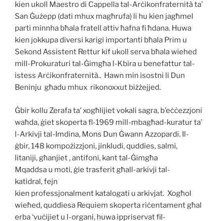
kien ukoll Maestro di Cappella tal-Arċikonfraternità ta’
San Ġużepp (dati mhux magħrufa) li hu kien jagħmel
parti minnha bħala fratell attiv ħafna fi ħdana. Huwa
kien jokkupa diversi karigi importanti bħala Prim u
Sekond Assistent Rettur kif ukoll serva bħala wiehed
mill-Prokuraturi tal-Ġimgħa l-Kbira u benefattur tal-
istess Arċikonfraternità.. Hawn min isostni li Dun
Beninju għadu mhux rikonoxxut biżżejjed.
Ġbir kollu Zerafa ta’ xogħlijiet vokali sagra, b’eċċezzjoni
waħda, ġiet skoperta fl-1969 mill-mbagħad-kuratur ta’
l-Arkivji tal-Imdina, Mons Dun Ġwann Azzopardi. Il-
ġbir, 148 kompożizzjoni, jinkludi, quddies, salmi,
litaniji, għanjiet , antifoni, kant tal-Ġimgħa
Mqaddsa u moti, ġie trasferit għall-arkivji tal-
katidral, fejn
kien professjonalment katalogati u arkivjat. Xogħol
wieħed, quddiesa Requiem skoperta riċentament għal
erba ‘vuċijiet u l-organi, huwa ippriservat fil-