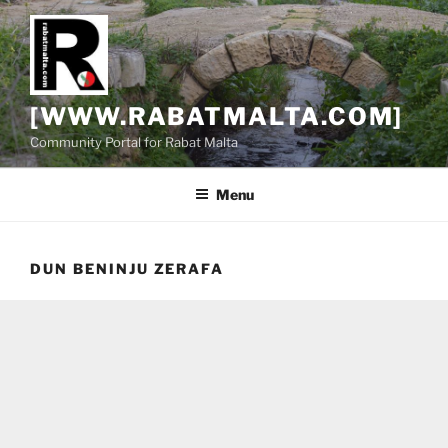
Skip
to
content
[WWW.RABATMALTA.COM]
Community Portal for Rabat Malta
Menu
DUN BENINJU ZERAFA