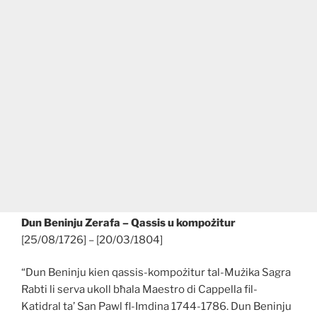
Dun Beninju Zerafa – Qassis u kompożitur
[25/08/1726] – [20/03/1804]
“Dun Beninju kien qassis-kompożitur tal-Mużika Sagra
Rabti li serva ukoll bħala Maestro di Cappella fil-
Katidral ta’ San Pawl fl-Imdina 1744-1786. Dun Beninju