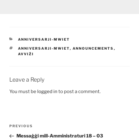
CATEGORIES
ANNIVERSARJI-MWIET
TAGS
ANNIVERSARJI-MWIET
,
ANNOUNCEMENTS
,
AVVIŻI
Leave a Reply
You must be
logged in
to post a comment.
Post
Previous
PREVIOUS
navigation
Post
Messaġġi mill-Amministraturi 18 – 03