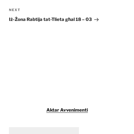
Next
NEXT
Post
Iż-Żona Rabtija tat-Tlieta għal 18 – 03
Aktar Avvenimenti