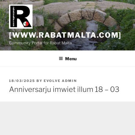
Skip
to
content
[WWW.RABATMALTA.COM]
Community Portal for Rabat Malta
Menu
POSTED
18/03/2025
BY
EVOLVE ADMIN
ON
Anniversarju imwiet illum 18 – 03