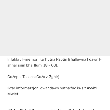
Infakkru l-memorji ta’ ħutna Rabtin li ħallewna f’dawn l-
aħħar snin bħal llum [18 – 03].
Ġużeppi Taliana (Ġużu ż-Żgħir)
Iktar informazzjoni dwar dawn ħutna fuq is-sit
Avviżi
Mwiet