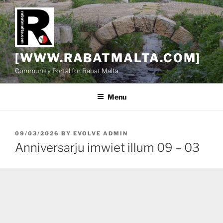
Skip
to
content
[WWW.RABATMALTA.COM]
Community Portal for Rabat Malta
Menu
POSTED
09/03/2026
BY
EVOLVE ADMIN
ON
Anniversarju imwiet illum 09 – 03