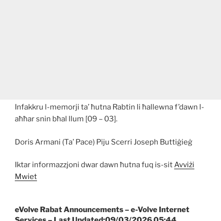
Infakkru l-memorji ta’ ħutna Rabtin li ħallewna f’dawn l-
aħħar snin bħal llum [09 – 03].
Doris Armani (Ta’ Pace) Piju Scerri Joseph Buttiġieġ
Iktar informazzjoni dwar dawn ħutna fuq is-sit
Avviżi
Mwiet
eVolve Rabat Announcements – e-Volve Internet
Services – Last Updated:09/03/2026 05:44