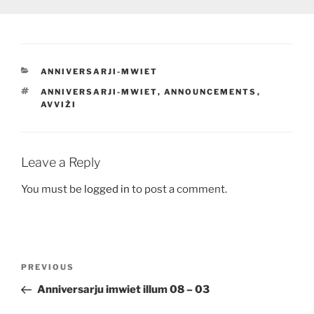
CATEGORIES
ANNIVERSARJI-MWIET
TAGS
ANNIVERSARJI-MWIET
,
ANNOUNCEMENTS
,
AVVIŻI
Leave a Reply
You must be
logged in
to post a comment.
Post
Previous
PREVIOUS
navigation
Post
Anniversarju imwiet illum 08 – 03