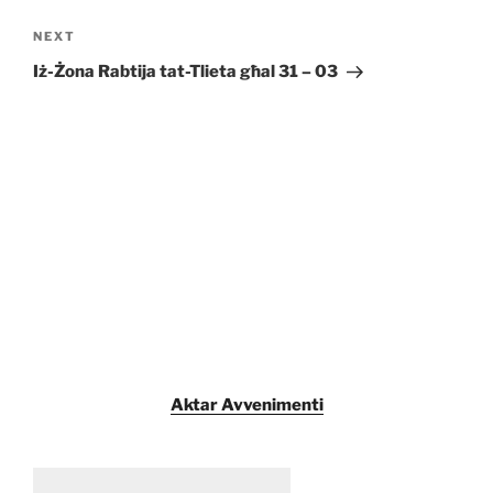
Next
NEXT
Post
Iż-Żona Rabtija tat-Tlieta għal 31 – 03
Aktar Avvenimenti