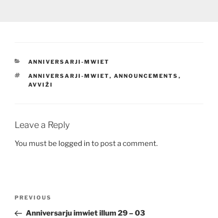
CATEGORIES
ANNIVERSARJI-MWIET
TAGS
ANNIVERSARJI-MWIET
,
ANNOUNCEMENTS
,
AVVIŻI
Leave a Reply
You must be
logged in
to post a comment.
Post
Previous
PREVIOUS
navigation
Post
Anniversarju imwiet illum 29 – 03