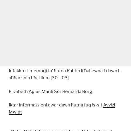
Infakkru l-memorji ta’ ħutna Rabtin li ħallewna f’dawn l-
aħħar snin bħal llum [30 – 03].
Elizabeth Agius Marik Sor Bernarda Borg
Iktar informazzjoni dwar dawn ħutna fuq is-sit
Avviżi
Mwiet