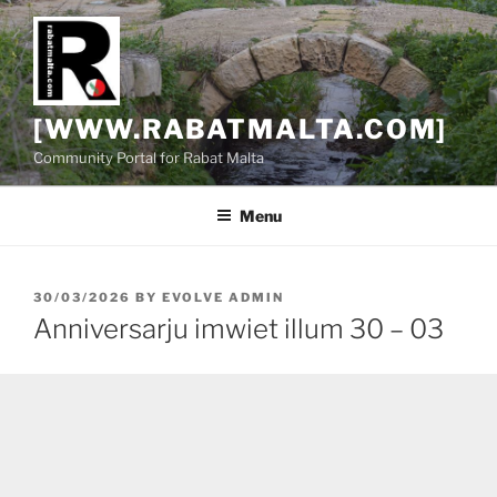
Skip
to
content
[WWW.RABATMALTA.COM]
Community Portal for Rabat Malta
Menu
POSTED
30/03/2026
BY
EVOLVE ADMIN
ON
Anniversarju imwiet illum 30 – 03