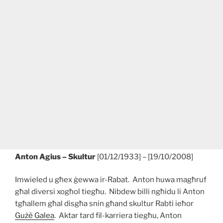
Anton Agius – Skultur
[01/12/1933] – [19/10/2008]
Imwieled u għex ġewwa ir-Rabat. Anton huwa magħruf
għal diversi xogħol tiegħu. Nibdew billi ngħidu li Anton
tgħallem għal disgħa snin għand skultur Rabti ieħor
Gużè Galea
. Aktar tard fil-karriera tiegħu, Anton