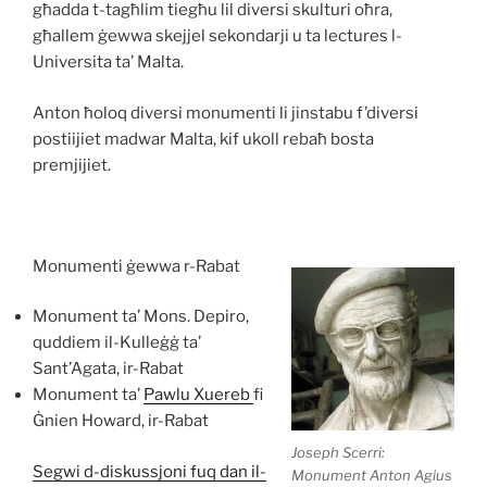
għadda t-tagħlim tiegħu lil diversi skulturi oħra,
għallem ġewwa skejjel sekondarji u ta lectures l-
Universita ta’ Malta.
Anton ħoloq diversi monumenti li jinstabu f’diversi
postiijiet madwar Malta, kif ukoll rebaħ bosta
premjijiet.
Monumenti ġewwa r-Rabat
Monument ta’ Mons. Depiro,
quddiem il-Kulleġġ ta’
Sant’Agata, ir-Rabat
Monument ta’
Pawlu Xuereb
fi
Ġnien Howard, ir-Rabat
Joseph Scerri:
Segwi d-diskussjoni fuq dan il-
Monument Anton Agius